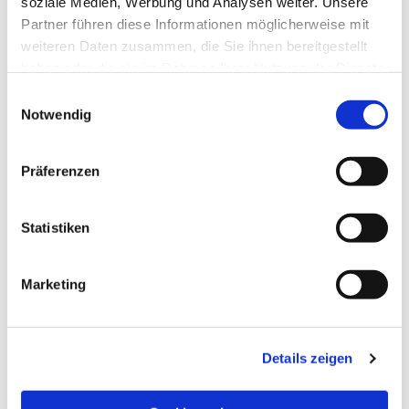
soziale Medien, Werbung und Analysen weiter. Unsere
Partner führen diese Informationen möglicherweise mit
weiteren Daten zusammen, die Sie ihnen bereitgestellt
haben oder die sie im Rahmen Ihrer Nutzung der Dienste
gesammelt haben.
Einwilligungsauswahl
Notwendig
Präferenzen
Statistiken
Dies könnte Sie auch
Marketing
interessieren
Details zeigen