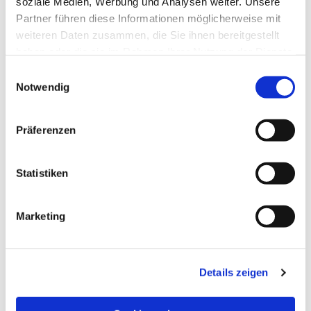
soziale Medien, Werbung und Analysen weiter. Unsere
Partner führen diese Informationen möglicherweise mit
weiteren Daten zusammen, die Sie ihnen bereitgestellt
haben oder die sie im Rahmen Ihrer Nutzung der Dienste
gesammelt haben.
Einwilligungsauswahl
Notwendig
Präferenzen
Statistiken
Dies könnte Sie auch
Marketing
interessieren
Details zeigen