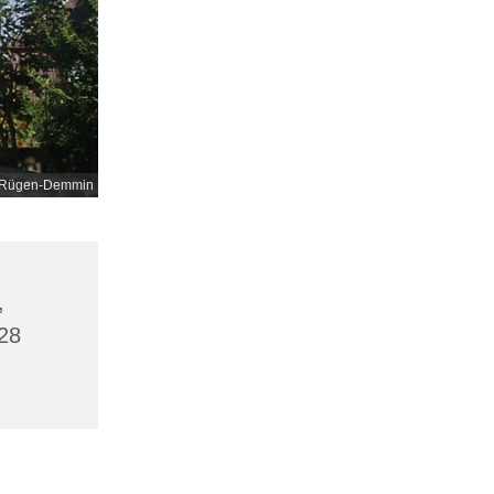
nd-Rügen-Demmin
,
28