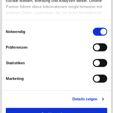
soziale Medien, Werbung und Analysen weiter. Unsere
Partner führen diese Informationen möglicherweise mit
weiteren Daten zusammen, die Sie ihnen bereitgestellt
haben oder die sie im Rahmen Ihrer Nutzung der Dienste
gesammelt haben.
Einwilligungsauswahl
Notwendig
Präferenzen
Statistiken
Dies könnte Sie auch
Marketing
interessieren
Details zeigen