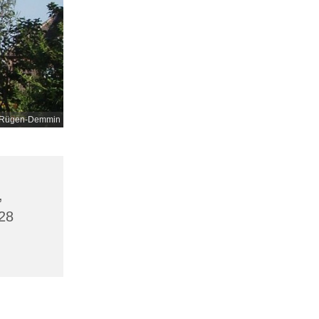
nd-Rügen-Demmin
,
28