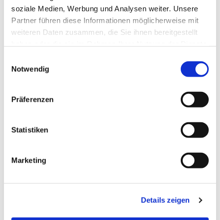
soziale Medien, Werbung und Analysen weiter. Unsere
Partner führen diese Informationen möglicherweise mit
weiteren Daten zusammen, die Sie ihnen bereitgestellt
haben oder die sie im Rahmen Ihrer Nutzung der Dienste
gesammelt haben.
Einwilligungsauswahl
Notwendig
Präferenzen
Statistiken
Dies könnte Sie auch
Marketing
interessieren
Details zeigen