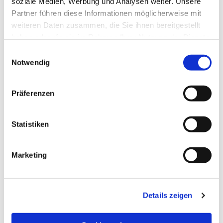
soziale Medien, Werbung und Analysen weiter. Unsere
Partner führen diese Informationen möglicherweise mit
weiteren Daten zusammen, die Sie ihnen bereitgestellt
haben oder die sie im Rahmen Ihrer Nutzung der Dienste
gesammelt haben.
Einwilligungsauswahl
Notwendig
Präferenzen
Statistiken
Dies könnte Sie auch
Marketing
interessieren
Details zeigen