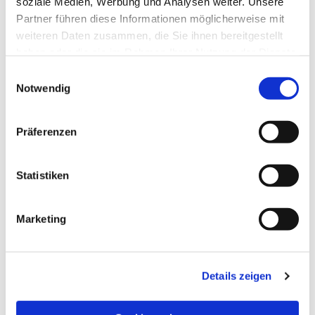
soziale Medien, Werbung und Analysen weiter. Unsere
Partner führen diese Informationen möglicherweise mit
weiteren Daten zusammen, die Sie ihnen bereitgestellt
haben oder die sie im Rahmen Ihrer Nutzung der Dienste
gesammelt haben.
Einwilligungsauswahl
Notwendig
Präferenzen
Statistiken
Dies könnte Sie auch
Marketing
interessieren
Details zeigen