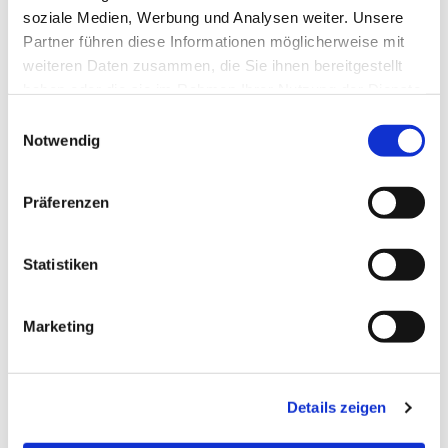
soziale Medien, Werbung und Analysen weiter. Unsere
Partner führen diese Informationen möglicherweise mit
weiteren Daten zusammen, die Sie ihnen bereitgestellt
haben oder die sie im Rahmen Ihrer Nutzung der Dienste
gesammelt haben.
Einwilligungsauswahl
Notwendig
Präferenzen
Statistiken
Dies könnte Sie auch
Marketing
interessieren
Details zeigen