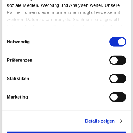
soziale Medien, Werbung und Analysen weiter. Unsere
Partner führen diese Informationen möglicherweise mit
weiteren Daten zusammen, die Sie ihnen bereitgestellt
haben oder die sie im Rahmen Ihrer Nutzung der Dienste
gesammelt haben.
Einwilligungsauswahl
Notwendig
Präferenzen
Statistiken
Dies könnte Sie auch
Marketing
interessieren
Details zeigen