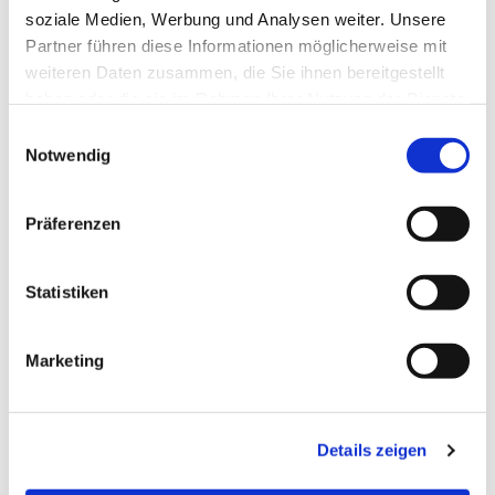
soziale Medien, Werbung und Analysen weiter. Unsere
Partner führen diese Informationen möglicherweise mit
weiteren Daten zusammen, die Sie ihnen bereitgestellt
haben oder die sie im Rahmen Ihrer Nutzung der Dienste
gesammelt haben.
Einwilligungsauswahl
Notwendig
Präferenzen
Statistiken
Dies könnte Sie auch
Marketing
interessieren
Details zeigen