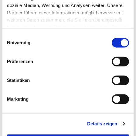
soziale Medien, Werbung und Analysen weiter. Unsere
Partner führen diese Informationen möglicherweise mit
weiteren Daten zusammen, die Sie ihnen bereitgestellt
haben oder die sie im Rahmen Ihrer Nutzung der Dienste
gesammelt haben.
Einwilligungsauswahl
Notwendig
Präferenzen
Statistiken
Dies könnte Sie auch
Marketing
interessieren
Details zeigen