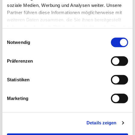
soziale Medien, Werbung und Analysen weiter. Unsere
Partner führen diese Informationen möglicherweise mit
weiteren Daten zusammen, die Sie ihnen bereitgestellt
haben oder die sie im Rahmen Ihrer Nutzung der Dienste
gesammelt haben.
Einwilligungsauswahl
Notwendig
Präferenzen
Statistiken
Dies könnte Sie auch
Marketing
interessieren
Details zeigen