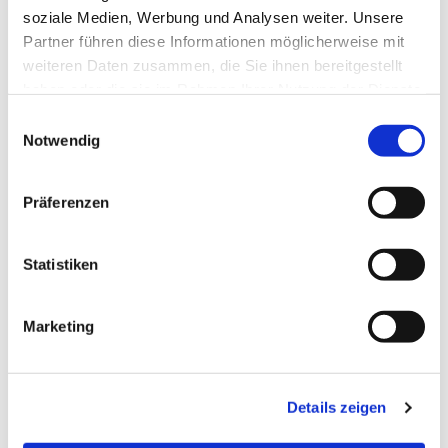
soziale Medien, Werbung und Analysen weiter. Unsere
Partner führen diese Informationen möglicherweise mit
weiteren Daten zusammen, die Sie ihnen bereitgestellt
haben oder die sie im Rahmen Ihrer Nutzung der Dienste
gesammelt haben.
Einwilligungsauswahl
Notwendig
Präferenzen
Statistiken
Dies könnte Sie auch
Marketing
interessieren
Details zeigen