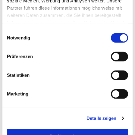
soziale Medien, Werbung und Analysen weiter. Unsere
Partner führen diese Informationen möglicherweise mit
weiteren Daten zusammen, die Sie ihnen bereitgestellt
haben oder die sie im Rahmen Ihrer Nutzung der Dienste
gesammelt haben.
Einwilligungsauswahl
Notwendig
Präferenzen
Statistiken
Dies könnte Sie auch
Marketing
interessieren
Details zeigen