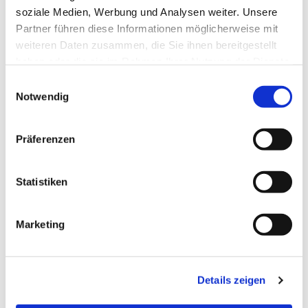
soziale Medien, Werbung und Analysen weiter. Unsere
Partner führen diese Informationen möglicherweise mit
weiteren Daten zusammen, die Sie ihnen bereitgestellt
haben oder die sie im Rahmen Ihrer Nutzung der Dienste
gesammelt haben.
Einwilligungsauswahl
Notwendig
Präferenzen
Statistiken
Dies könnte Sie auch
Marketing
interessieren
Details zeigen