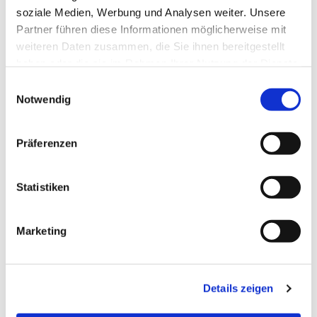
soziale Medien, Werbung und Analysen weiter. Unsere
Partner führen diese Informationen möglicherweise mit
weiteren Daten zusammen, die Sie ihnen bereitgestellt
haben oder die sie im Rahmen Ihrer Nutzung der Dienste
gesammelt haben.
Einwilligungsauswahl
Notwendig
Präferenzen
Statistiken
Dies könnte Sie auch
Marketing
interessieren
Details zeigen