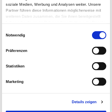
soziale Medien, Werbung und Analysen weiter. Unsere
Partner führen diese Informationen möglicherweise mit
weiteren Daten zusammen, die Sie ihnen bereitgestellt
haben oder die sie im Rahmen Ihrer Nutzung der Dienste
gesammelt haben.
Einwilligungsauswahl
Notwendig
Präferenzen
Statistiken
Dies könnte Sie auch
Marketing
interessieren
Details zeigen