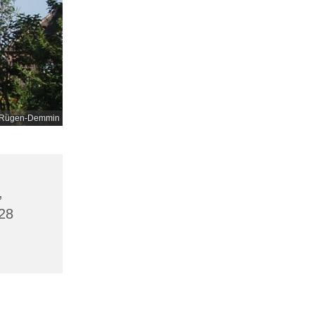
nd-Rügen-Demmin
,
28