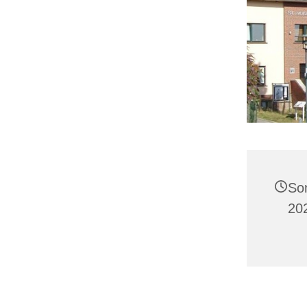
So
20