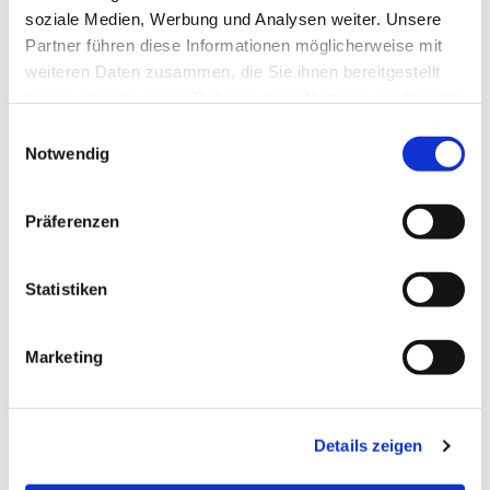
soziale Medien, Werbung und Analysen weiter. Unsere
Partner führen diese Informationen möglicherweise mit
weiteren Daten zusammen, die Sie ihnen bereitgestellt
haben oder die sie im Rahmen Ihrer Nutzung der Dienste
gesammelt haben.
Einwilligungsauswahl
Notwendig
Präferenzen
Statistiken
Dies könnte Sie auch
Marketing
interessieren
Details zeigen