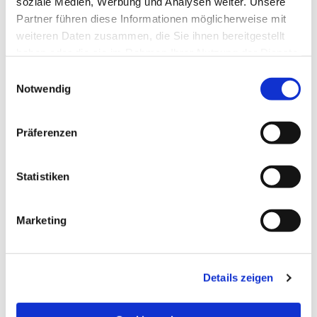
soziale Medien, Werbung und Analysen weiter. Unsere
Partner führen diese Informationen möglicherweise mit
weiteren Daten zusammen, die Sie ihnen bereitgestellt
haben oder die sie im Rahmen Ihrer Nutzung der Dienste
gesammelt haben.
Einwilligungsauswahl
Notwendig
Präferenzen
Statistiken
Dies könnte Sie auch
Marketing
interessieren
Details zeigen