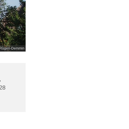
nd-Rügen-Demmin
,
28