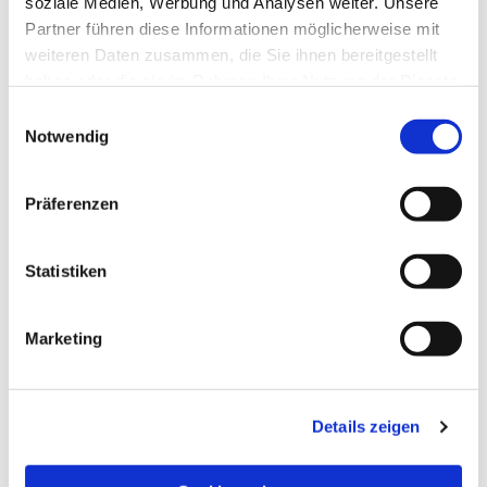
soziale Medien, Werbung und Analysen weiter. Unsere
Partner führen diese Informationen möglicherweise mit
weiteren Daten zusammen, die Sie ihnen bereitgestellt
haben oder die sie im Rahmen Ihrer Nutzung der Dienste
gesammelt haben.
Einwilligungsauswahl
Notwendig
Präferenzen
Statistiken
Dies könnte Sie auch
Marketing
interessieren
Details zeigen