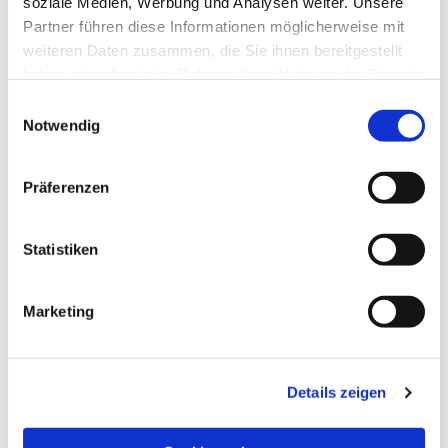
soziale Medien, Werbung und Analysen weiter. Unsere
Partner führen diese Informationen möglicherweise mit
weiteren Daten zusammen, die Sie ihnen bereitgestellt
haben oder die sie im Rahmen Ihrer Nutzung der Dienste
gesammelt haben.
Einwilligungsauswahl
Notwendig
Präferenzen
Statistiken
Dies könnte Sie auch
Marketing
interessieren
Details zeigen