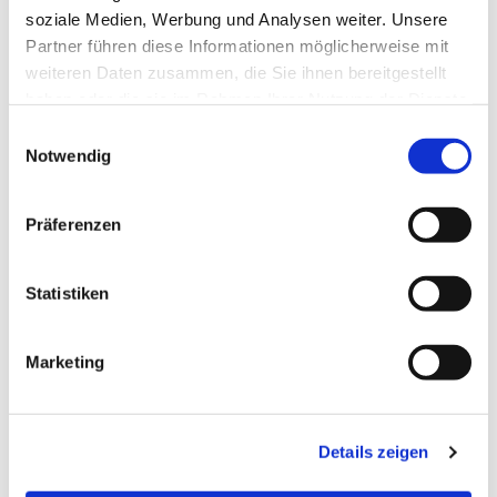
soziale Medien, Werbung und Analysen weiter. Unsere
Partner führen diese Informationen möglicherweise mit
weiteren Daten zusammen, die Sie ihnen bereitgestellt
haben oder die sie im Rahmen Ihrer Nutzung der Dienste
gesammelt haben.
Einwilligungsauswahl
Notwendig
Präferenzen
Statistiken
Dies könnte Sie auch
Marketing
interessieren
Details zeigen