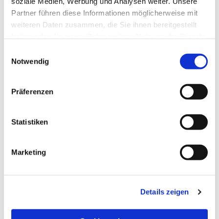
soziale Medien, Werbung und Analysen weiter. Unsere
Partner führen diese Informationen möglicherweise mit
weiteren Daten zusammen, die Sie ihnen bereitgestellt
haben oder die sie im Rahmen Ihrer Nutzung der Dienste
gesammelt haben.
Einwilligungsauswahl
Notwendig
Präferenzen
Statistiken
Dies könnte Sie auch
Marketing
interessieren
Details zeigen