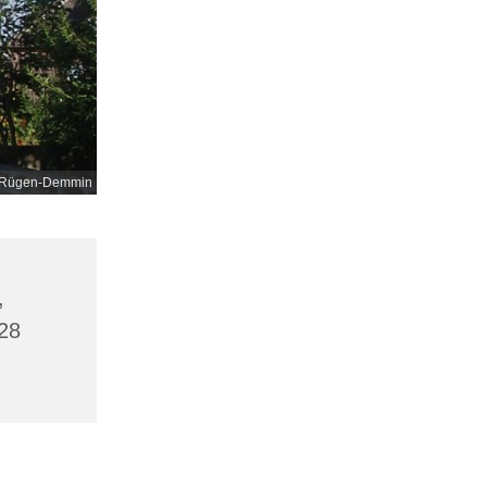
nd-Rügen-Demmin
,
28