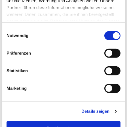
soziale Medien, Werbung und Analysen weiter. Unsere
Partner führen diese Informationen möglicherweise mit
weiteren Daten zusammen, die Sie ihnen bereitgestellt
haben oder die sie im Rahmen Ihrer Nutzung der Dienste
gesammelt haben.
Einwilligungsauswahl
Notwendig
Präferenzen
Statistiken
Dies könnte Sie auch
Marketing
interessieren
Details zeigen