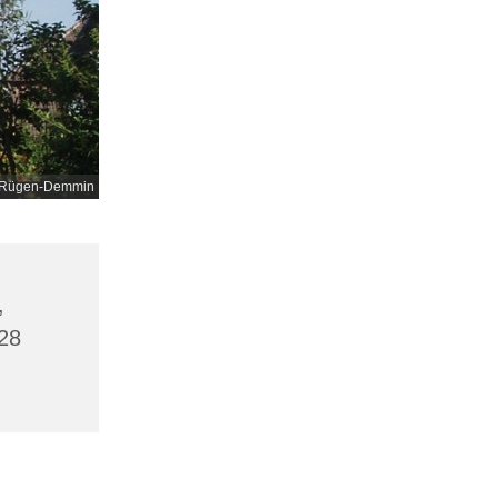
nd-Rügen-Demmin
,
28