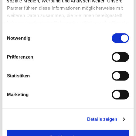
soziale Medien, Werbung und Analysen weiter. Unsere
Partner führen diese Informationen möglicherweise mit
weiteren Daten zusammen, die Sie ihnen bereitgestellt
haben oder die sie im Rahmen Ihrer Nutzung der Dienste
gesammelt haben.
Einwilligungsauswahl
Notwendig
Präferenzen
Statistiken
Dies könnte Sie auch
Marketing
interessieren
Details zeigen