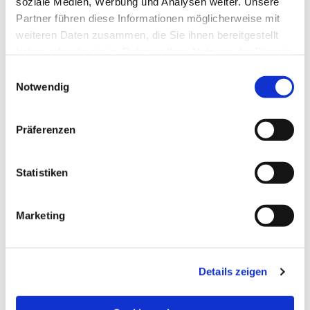
soziale Medien, Werbung und Analysen weiter. Unsere
Partner führen diese Informationen möglicherweise mit
weiteren Daten zusammen, die Sie ihnen bereitgestellt
haben oder die sie im Rahmen Ihrer Nutzung der Dienste
gesammelt haben.
Einwilligungsauswahl
Notwendig
Präferenzen
Statistiken
Dies könnte Sie auch
Marketing
interessieren
Details zeigen