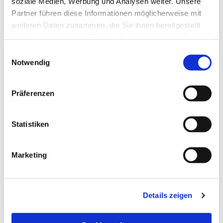
soziale Medien, Werbung und Analysen weiter. Unsere
Partner führen diese Informationen möglicherweise mit
weiteren Daten zusammen, die Sie ihnen bereitgestellt
haben oder die sie im Rahmen Ihrer Nutzung der Dienste
gesammelt haben.
Einwilligungsauswahl
Notwendig
Präferenzen
Statistiken
Dies könnte Sie auch
Marketing
interessieren
Details zeigen