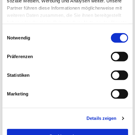
soziale Medien, Werbung und Analysen weiter. Unsere
Partner führen diese Informationen möglicherweise mit
weiteren Daten zusammen, die Sie ihnen bereitgestellt
haben oder die sie im Rahmen Ihrer Nutzung der Dienste
gesammelt haben.
Einwilligungsauswahl
Notwendig
Präferenzen
Statistiken
Dies könnte Sie auch
Marketing
interessieren
Details zeigen