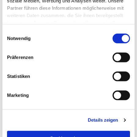
soziale Medien, Werbung und Analysen weiter. Unsere
Partner führen diese Informationen möglicherweise mit
weiteren Daten zusammen, die Sie ihnen bereitgestellt
haben oder die sie im Rahmen Ihrer Nutzung der Dienste
gesammelt haben.
Einwilligungsauswahl
Notwendig
Präferenzen
Statistiken
Dies könnte Sie auch
Marketing
interessieren
Details zeigen