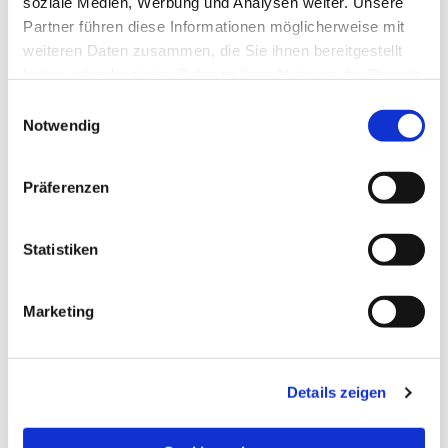
soziale Medien, Werbung und Analysen weiter. Unsere
Partner führen diese Informationen möglicherweise mit
weiteren Daten zusammen, die Sie ihnen bereitgestellt
haben oder die sie im Rahmen Ihrer Nutzung der Dienste
gesammelt haben.
Einwilligungsauswahl
Notwendig
Präferenzen
Statistiken
Dies könnte Sie auch
Marketing
interessieren
Details zeigen