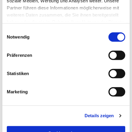
soziale Medien, Werbung und Analysen weiter. Unsere
Partner führen diese Informationen möglicherweise mit
weiteren Daten zusammen, die Sie ihnen bereitgestellt
haben oder die sie im Rahmen Ihrer Nutzung der Dienste
gesammelt haben.
Einwilligungsauswahl
Notwendig
Präferenzen
Statistiken
Dies könnte Sie auch
Marketing
interessieren
Details zeigen