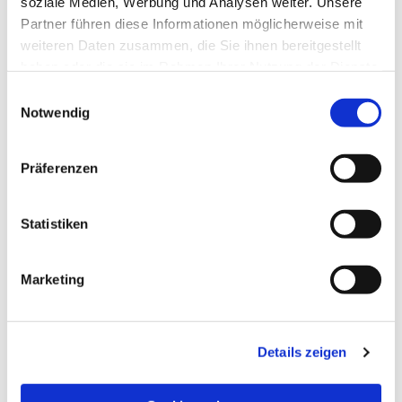
soziale Medien, Werbung und Analysen weiter. Unsere
Partner führen diese Informationen möglicherweise mit
weiteren Daten zusammen, die Sie ihnen bereitgestellt
haben oder die sie im Rahmen Ihrer Nutzung der Dienste
gesammelt haben.
Einwilligungsauswahl
Notwendig
Präferenzen
Statistiken
Dies könnte Sie auch
Marketing
interessieren
Details zeigen