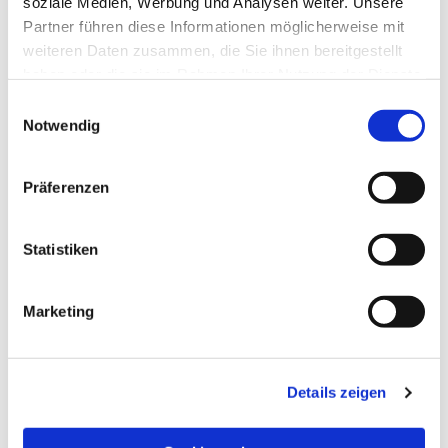
soziale Medien, Werbung und Analysen weiter. Unsere
Partner führen diese Informationen möglicherweise mit
weiteren Daten zusammen, die Sie ihnen bereitgestellt
haben oder die sie im Rahmen Ihrer Nutzung der Dienste
gesammelt haben.
Einwilligungsauswahl
Notwendig
Präferenzen
Statistiken
Dies könnte Sie auch
Marketing
interessieren
Details zeigen