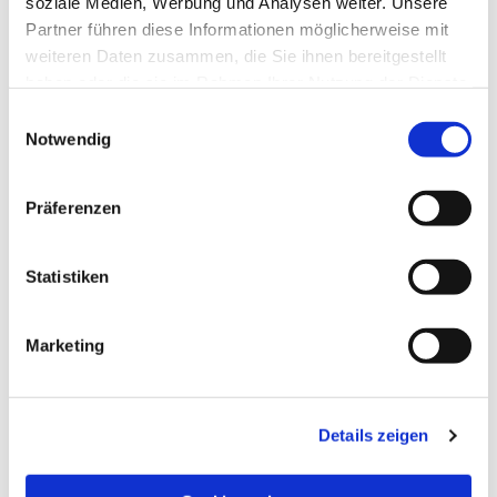
soziale Medien, Werbung und Analysen weiter. Unsere
Partner führen diese Informationen möglicherweise mit
weiteren Daten zusammen, die Sie ihnen bereitgestellt
haben oder die sie im Rahmen Ihrer Nutzung der Dienste
gesammelt haben.
Einwilligungsauswahl
Notwendig
Präferenzen
Statistiken
Dies könnte Sie auch
Marketing
interessieren
Details zeigen