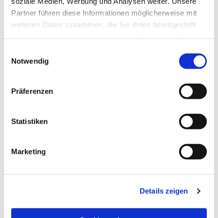
soziale Medien, Werbung und Analysen weiter. Unsere
Partner führen diese Informationen möglicherweise mit
weiteren Daten zusammen, die Sie ihnen bereitgestellt
haben oder die sie im Rahmen Ihrer Nutzung der Dienste
gesammelt haben.
Einwilligungsauswahl
Notwendig
Präferenzen
Statistiken
Dies könnte Sie auch
Marketing
interessieren
Details zeigen