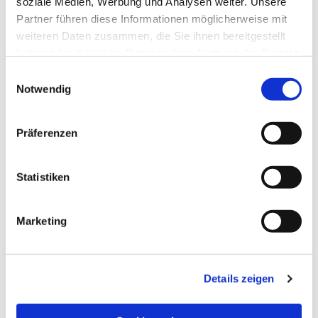
soziale Medien, Werbung und Analysen weiter. Unsere
Partner führen diese Informationen möglicherweise mit
weiteren Daten zusammen, die Sie ihnen bereitgestellt
haben oder die sie im Rahmen Ihrer Nutzung der Dienste
gesammelt haben.
Einwilligungsauswahl
Notwendig
Präferenzen
Statistiken
Dies könnte Sie auch
Marketing
interessieren
Details zeigen