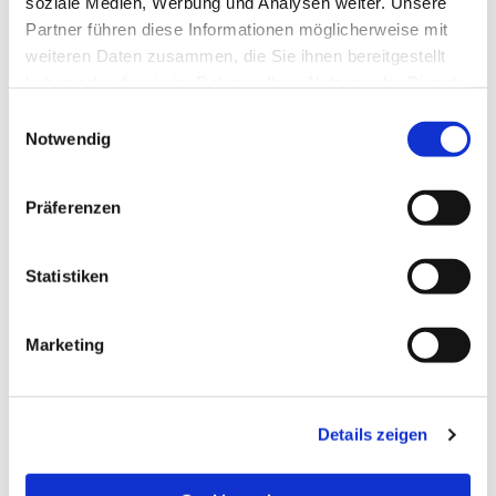
soziale Medien, Werbung und Analysen weiter. Unsere
Partner führen diese Informationen möglicherweise mit
weiteren Daten zusammen, die Sie ihnen bereitgestellt
haben oder die sie im Rahmen Ihrer Nutzung der Dienste
gesammelt haben.
Einwilligungsauswahl
Notwendig
Präferenzen
Statistiken
Dies könnte Sie auch
Marketing
interessieren
Details zeigen