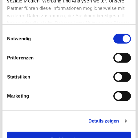
soziale Medien, Werbung und Analysen weiter. Unsere
Partner führen diese Informationen möglicherweise mit
weiteren Daten zusammen, die Sie ihnen bereitgestellt
haben oder die sie im Rahmen Ihrer Nutzung der Dienste
gesammelt haben.
Einwilligungsauswahl
Notwendig
Präferenzen
Statistiken
Dies könnte Sie auch
Marketing
interessieren
Details zeigen