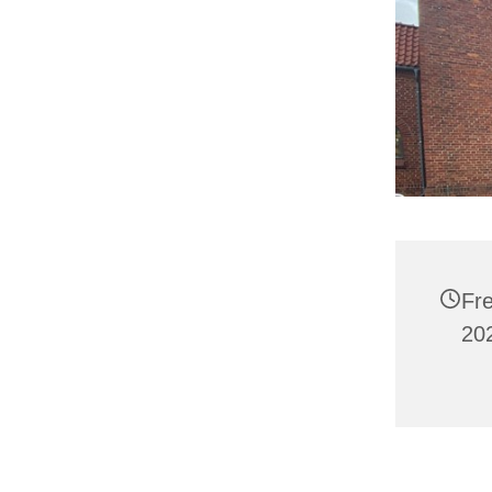
Fr
202