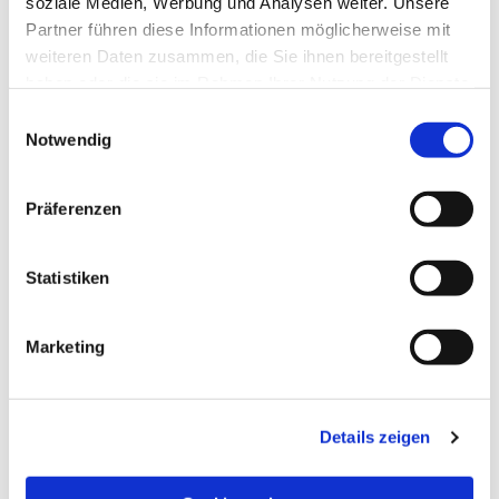
soziale Medien, Werbung und Analysen weiter. Unsere
Partner führen diese Informationen möglicherweise mit
weiteren Daten zusammen, die Sie ihnen bereitgestellt
haben oder die sie im Rahmen Ihrer Nutzung der Dienste
gesammelt haben.
Einwilligungsauswahl
Notwendig
Präferenzen
Statistiken
Dies könnte Sie auch
Marketing
interessieren
Details zeigen