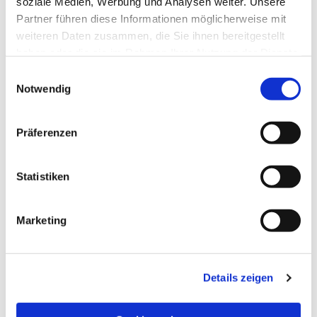
soziale Medien, Werbung und Analysen weiter. Unsere
Partner führen diese Informationen möglicherweise mit
weiteren Daten zusammen, die Sie ihnen bereitgestellt
haben oder die sie im Rahmen Ihrer Nutzung der Dienste
gesammelt haben.
Einwilligungsauswahl
Notwendig
Präferenzen
Statistiken
Dies könnte Sie auch
Marketing
interessieren
Details zeigen