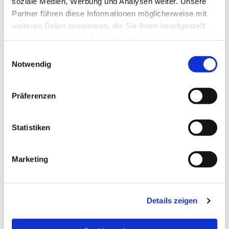
soziale Medien, Werbung und Analysen weiter. Unsere
Partner führen diese Informationen möglicherweise mit
weiteren Daten zusammen, die Sie ihnen bereitgestellt
haben oder die sie im Rahmen Ihrer Nutzung der Dienste
gesammelt haben.
Einwilligungsauswahl
Notwendig
Präferenzen
Statistiken
Dies könnte Sie auch
Marketing
interessieren
Details zeigen