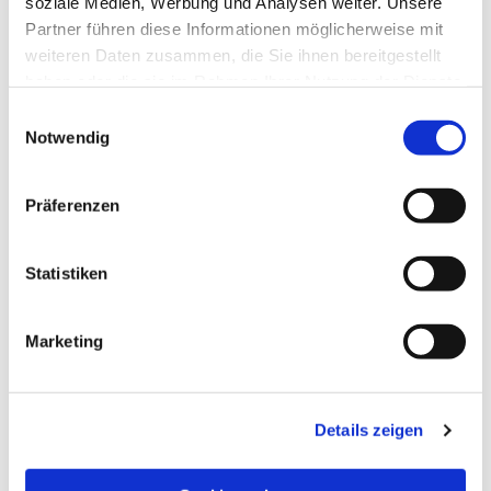
soziale Medien, Werbung und Analysen weiter. Unsere
Partner führen diese Informationen möglicherweise mit
weiteren Daten zusammen, die Sie ihnen bereitgestellt
haben oder die sie im Rahmen Ihrer Nutzung der Dienste
gesammelt haben.
Einwilligungsauswahl
Notwendig
Präferenzen
Statistiken
Dies könnte Sie auch
Marketing
interessieren
Details zeigen