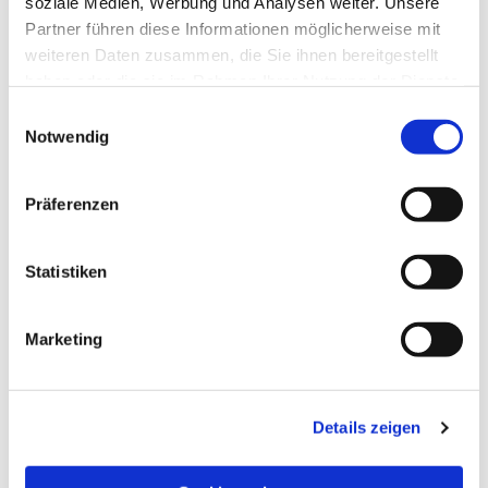
soziale Medien, Werbung und Analysen weiter. Unsere
Partner führen diese Informationen möglicherweise mit
weiteren Daten zusammen, die Sie ihnen bereitgestellt
haben oder die sie im Rahmen Ihrer Nutzung der Dienste
gesammelt haben.
Einwilligungsauswahl
Notwendig
Präferenzen
Statistiken
Dies könnte Sie auch
Marketing
interessieren
Details zeigen