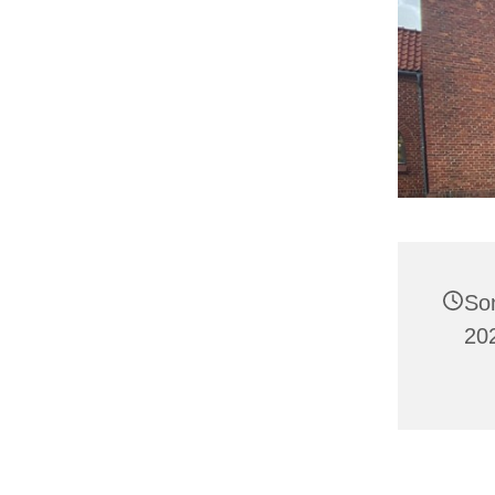
So
20